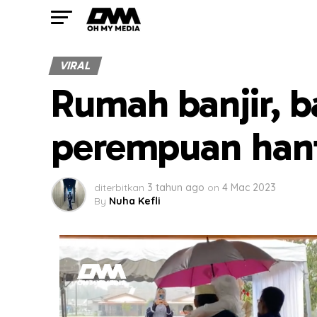
VIRAL
Rumah banjir, 
perempuan hant
diterbitkan
3 tahun ago
on
4 Mac 2023
By
Nuha Kefli