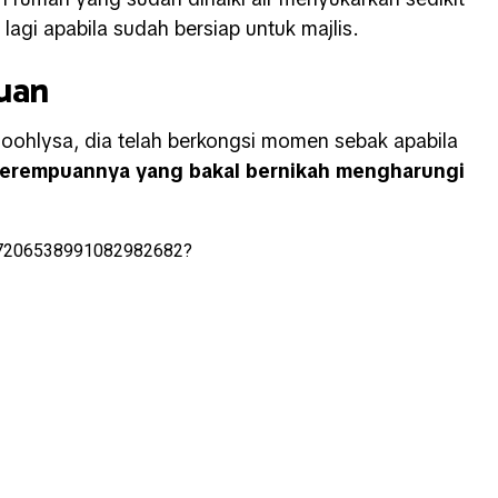
 lagi apabila sudah bersiap untuk majlis.
uan
@o
ohlysa, dia telah berkongsi momen sebak apabila
erempuannya yang bakal bernikah mengharungi
o/7206538991082982682?