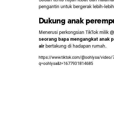
pengantin untuk bergerak lebih-lebih
Dukung anak peremp
Menerusi perkongsian TikTok milik 
seorang bapa mengangkat anak p
air
bertakung di hadapan rumah.
https://www.tiktok.com/@oohlysa/vide
q=oohlysa&t=1677931814685