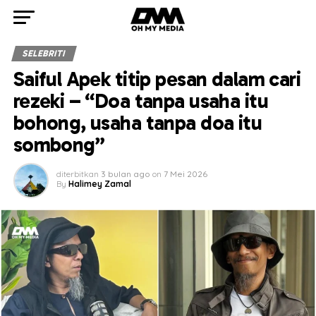
SELEBRITI
Saiful Apek titip pesan dalam cari
rezeki – “Doa tanpa usaha itu
bohong, usaha tanpa doa itu
sombong”
diterbitkan
3 bulan ago
on
7 Mei 2026
By
Halimey Zamal