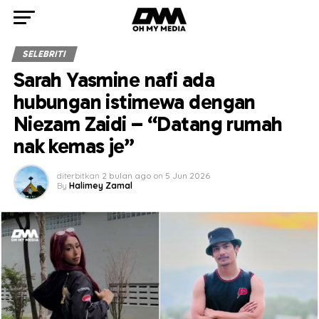
SELEBRITI
Sarah Yasmine nafi ada
hubungan istimewa dengan
Niezam Zaidi – “Datang rumah
nak kemas je”
diterbitkan
2 bulan ago
on
5 Jun 2026
By
Halimey Zamal