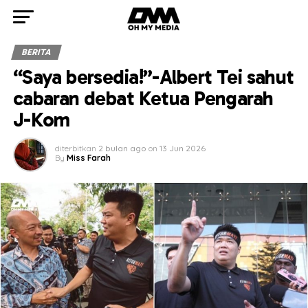
BERITA
“Saya bersedia!”-Albert Tei sahut
cabaran debat Ketua Pengarah
J-Kom
diterbitkan
2 bulan ago
on
13 Jun 2026
By
Miss Farah