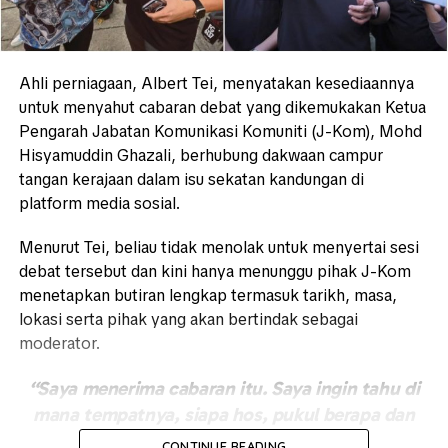
Ahli perniagaan, Albert Tei, menyatakan kesediaannya
untuk menyahut cabaran debat yang dikemukakan Ketua
Pengarah Jabatan Komunikasi Komuniti (J-Kom), Mohd
Hisyamuddin Ghazali, berhubung dakwaan campur
tangan kerajaan dalam isu sekatan kandungan di
platform media sosial.
Menurut Tei, beliau tidak menolak untuk menyertai sesi
debat tersebut dan kini hanya menunggu pihak J-Kom
menetapkan butiran lengkap termasuk tarikh, masa,
lokasi serta pihak yang akan bertindak sebagai
moderator.
“Saya menerima cabaran itu. Saya ingin tahu di
mana tempatnya, siapa hos, pukul berapa dan
tarikhnya. Saya bersedia.
CONTINUE READING