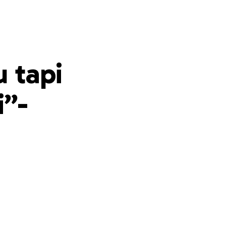
 tapi
i”-