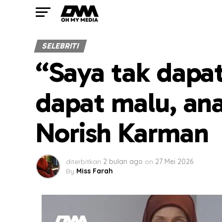
SELEBRITI
“Saya tak dapa
dapat malu, ana
Norish Karman
diterbitkan
2 bulan ago
on
27 Mei 2026
By
Miss Farah