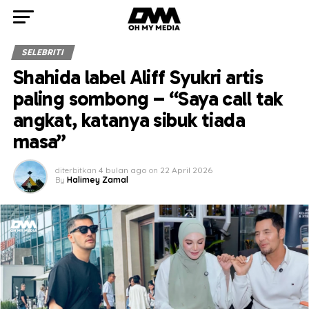
SELEBRITI
Shahida label Aliff Syukri artis
paling sombong – “Saya call tak
angkat, katanya sibuk tiada
masa”
diterbitkan
4 bulan ago
on
22 April 2026
By
Halimey Zamal