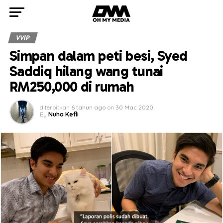
VVIP
Simpan dalam peti besi, Syed
Saddiq hilang wang tunai
RM250,000 di rumah
diterbitkan
6 tahun ago
on
30 Mac 2020
By
Nuha Kefli