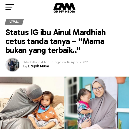
VIRAL
Status IG ibu Ainul Mardhiah
cetus tanda tanya – “Mama
bukan yang terbaik..”
diterbitkan
4 tahun ago
on
16 April 2022
By
Dayah Muse