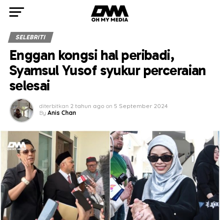
SELEBRITI
Enggan kongsi hal peribadi,
Syamsul Yusof syukur perceraian
selesai
diterbitkan
2 tahun ago
on
5 September 2024
By
Anis Chan