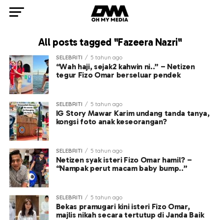
All posts tagged "Fazeera Nazri"
SELEBRITI
5 tahun ago
“Wah haji, sejak2 kahwin ni..” – Netizen
tegur Fizo Omar berseluar pendek
SELEBRITI
5 tahun ago
IG Story Mawar Karim undang tanda tanya,
kongsi foto anak keseorangan?
SELEBRITI
5 tahun ago
Netizen syak isteri Fizo Omar hamil? –
“Nampak perut macam baby bump..”
SELEBRITI
5 tahun ago
Bekas pramugari kini isteri Fizo Omar,
majlis nikah secara tertutup di Janda Baik