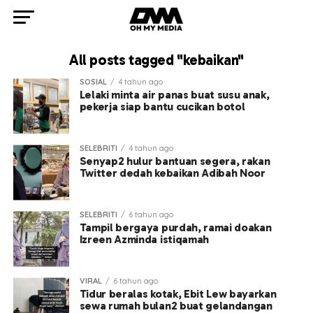
All posts tagged "kebaikan"
SOSIAL
4 tahun ago
Lelaki minta air panas buat susu anak,
pekerja siap bantu cucikan botol
SELEBRITI
4 tahun ago
Senyap2 hulur bantuan segera, rakan
Twitter dedah kebaikan Adibah Noor
SELEBRITI
6 tahun ago
Tampil bergaya purdah, ramai doakan
Izreen Azminda istiqamah
VIRAL
6 tahun ago
Tidur beralas kotak, Ebit Lew bayarkan
sewa rumah bulan2 buat gelandangan