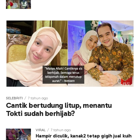
SELEBRITI
7 tahun ago
Cantik bertudung litup, menantu
Tokti sudah berhijab?
VIRAL
7 tahun ago
Hampir diculik, kanak2 tetap gigih jual kuih