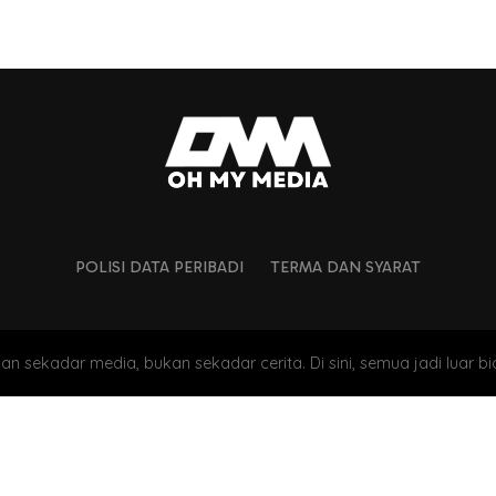
POLISI DATA PERIBADI
TERMA DAN SYARAT
an sekadar media, bukan sekadar cerita. Di sini, semua jadi luar bi