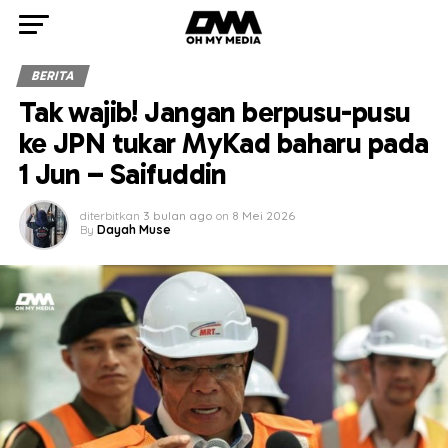
BERITA
Tak wajib! Jangan berpusu-pusu
ke JPN tukar MyKad baharu pada
1 Jun – Saifuddin
diterbitkan
3 bulan ago
on
8 Mei 2026
By
Dayah Muse