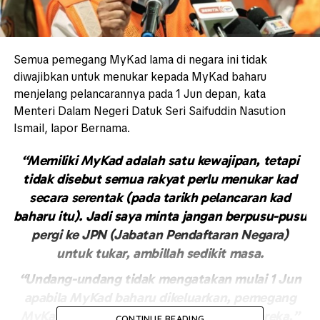
Semua pemegang MyKad lama di negara ini tidak
diwajibkan untuk menukar kepada MyKad baharu
menjelang pelancarannya pada 1 Jun depan, kata
Menteri Dalam Negeri Datuk Seri Saifuddin Nasution
Ismail, lapor Bernama.
“Memiliki MyKad adalah satu kewajipan, tetapi
tidak disebut semua rakyat perlu menukar kad
secara serentak (pada tarikh pelancaran kad
baharu itu). Jadi saya minta jangan berpusu-pusu
pergi ke JPN (Jabatan Pendaftaran Negara)
untuk tukar, ambillah sedikit masa.
“Undang-undang tidak mengatakan mulai 1 Jun
apabila MyKad baharu dikeluarkan, pemegang
MyKad lama wajib terus menukar kad mereka,”
CONTINUE READING