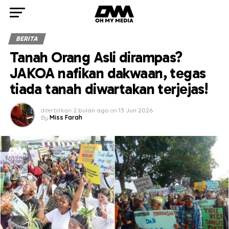
BERITA
Tanah Orang Asli dirampas?
JAKOA nafikan dakwaan, tegas
tiada tanah diwartakan terjejas!
diterbitkan
2 bulan ago
on
13 Jun 2026
By
Miss Farah