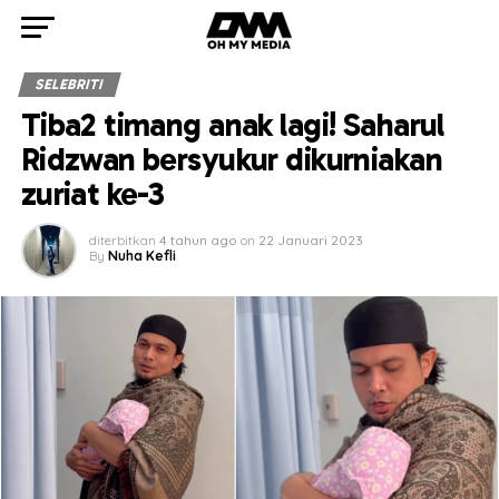
SELEBRITI
Tiba2 timang anak lagi! Saharul
Ridzwan bersyukur dikurniakan
zuriat ke-3
diterbitkan
4 tahun ago
on
22 Januari 2023
By
Nuha Kefli