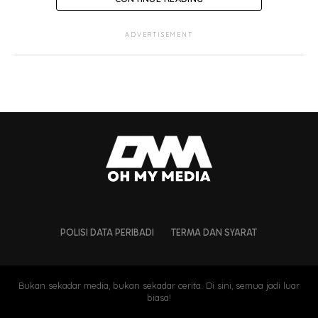
Ternyata, hari tersebut telahpun dilalui dan pelakon itu
ADVERTISEMENT
berkongsi khabar gembira dengan kehadiran orang baru
di Instagramnya semalam.
POLISI DATA PERIBADI
TERMA DAN SYARAT
Bukan sekadar media, bukan sekadar cerita. Di sini, semua jadi luar
biasa!