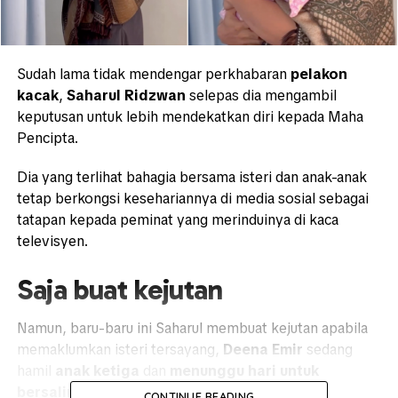
Sudah lama tidak mendengar perkhabaran
pelakon
kacak
,
Saharul Ridzwan
selepas dia mengambil
keputusan untuk lebih mendekatkan diri kepada Maha
Pencipta.
Dia yang terlihat bahagia bersama isteri dan anak-anak
tetap berkongsi kesehariannya di media sosial sebagai
tatapan kepada peminat yang merinduinya di kaca
televisyen.
Saja buat kejutan
Namun, baru-baru ini Saharul membuat kejutan apabila
memaklumkan isteri tersayang,
Deena Emir
sedang
hamil
anak ketiga
dan
menunggu hari untuk
bersalin.
CONTINUE READING