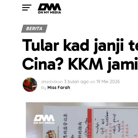
BERITA
Tular kad janji 
Cina? KKM jami
diterbitkan
3 bulan ago
on
19 Mei 2026
By
Miss Farah