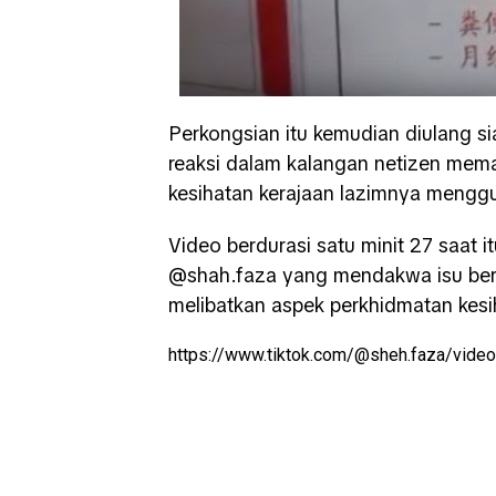
Perkongsian itu kemudian diulang s
reaksi dalam kalangan netizen meman
kesihatan kerajaan lazimnya mengg
Video berdurasi satu minit 27 saat 
@shah.faza yang mendakwa isu berke
melibatkan aspek perkhidmatan kesi
https://www.tiktok.com/@sheh.faza/vi