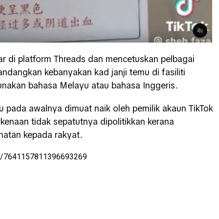
iar di platform Threads dan mencetuskan pelbagai
dangkan kebanyakan kad janji temu di fasiliti
unakan bahasa Melayu atau bahasa Inggeris.
itu pada awalnya dimuat naik oleh pemilik akaun TikTok
naan tidak sepatutnya dipolitikkan kerana
hatan kepada rakyat.
deo/7641157811396693269