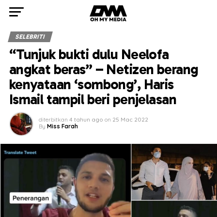
SELEBRITI
“Tunjuk bukti dulu Neelofa
angkat beras” – Netizen berang
kenyataan ‘sombong’, Haris
Ismail tampil beri penjelasan
diterbitkan
4 tahun ago
on
25 Mac 2022
By
Miss Farah