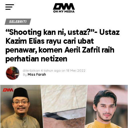
SELEBRITI
“Shooting kan ni, ustaz?”- Ustaz
Kazim Elias rayu cari ubat
penawar, komen Aeril Zafril raih
perhatian netizen
diterbitkan
4 tahun ago
on
18 Mei 2022
By
Miss Farah