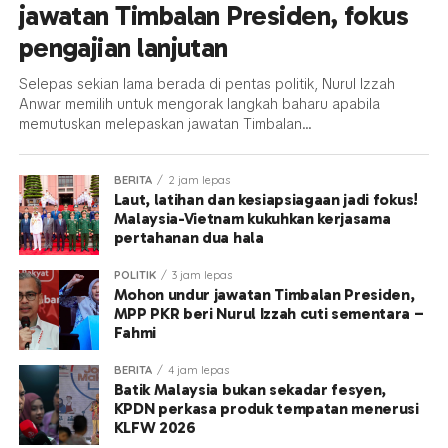
jawatan Timbalan Presiden, fokus
pengajian lanjutan
Selepas sekian lama berada di pentas politik, Nurul Izzah
Anwar memilih untuk mengorak langkah baharu apabila
memutuskan melepaskan jawatan Timbalan...
BERITA
2 jam lepas
Laut, latihan dan kesiapsiagaan jadi fokus!
Malaysia-Vietnam kukuhkan kerjasama
pertahanan dua hala
POLITIK
3 jam lepas
Mohon undur jawatan Timbalan Presiden,
MPP PKR beri Nurul Izzah cuti sementara –
Fahmi
BERITA
4 jam lepas
Batik Malaysia bukan sekadar fesyen,
KPDN perkasa produk tempatan menerusi
KLFW 2026