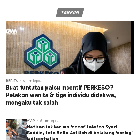
TERKINI
BERITA
6 jam lepas
Buat tuntutan palsu insentif PERKESO?
Pelakon wanita & tiga individu didakwa,
mengaku tak salah
VVIP
6 jam lepas
Netizen tak keruan ‘zoom’ telefon Syed
Saddiq, foto Bella Astillah di belakang ‘casing’
jadi perhatian