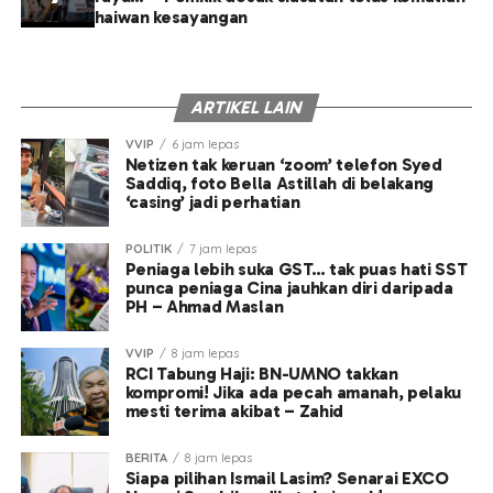
haiwan kesayangan
ARTIKEL LAIN
VVIP
6 jam lepas
Netizen tak keruan ‘zoom’ telefon Syed
Saddiq, foto Bella Astillah di belakang
‘casing’ jadi perhatian
POLITIK
7 jam lepas
Peniaga lebih suka GST… tak puas hati SST
punca peniaga Cina jauhkan diri daripada
PH – Ahmad Maslan
VVIP
8 jam lepas
RCI Tabung Haji: BN-UMNO takkan
kompromi! Jika ada pecah amanah, pelaku
mesti terima akibat – Zahid
BERITA
8 jam lepas
Siapa pilihan Ismail Lasim? Senarai EXCO