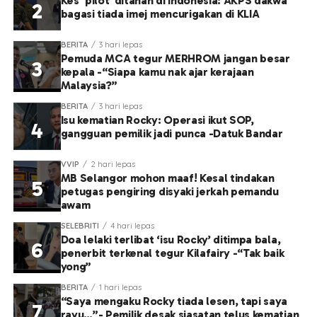
Kes ‘pilot’ ditahan di Indonesia: AKPS dakwa
bagasi tiada imej mencurigakan di KLIA
BERITA
3 hari lepas
Pemuda MCA tegur MERHROM jangan besar
kepala -“Siapa kamu nak ajar kerajaan
Malaysia?”
BERITA
3 hari lepas
Isu kematian Rocky: Operasi ikut SOP,
gangguan pemilik jadi punca -Datuk Bandar
VVIP
2 hari lepas
MB Selangor mohon maaf! Kesal tindakan
petugas pengiring disyaki jerkah pemandu
awam
SELEBRITI
4 hari lepas
Doa lelaki terlibat ‘isu Rocky’ ditimpa bala,
penerbit terkenal tegur Kilafairy -“Tak baik
yong”
BERITA
1 hari lepas
“Saya mengaku Rocky tiada lesen, tapi saya
rayu…”- Pemilik desak siasatan telus kematian