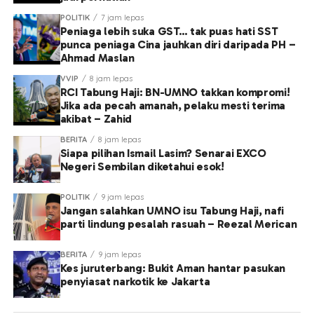
POLITIK
7 jam lepas
Peniaga lebih suka GST… tak puas hati SST
punca peniaga Cina jauhkan diri daripada PH –
Ahmad Maslan
VVIP
8 jam lepas
RCI Tabung Haji: BN-UMNO takkan kompromi!
Jika ada pecah amanah, pelaku mesti terima
akibat – Zahid
BERITA
8 jam lepas
Siapa pilihan Ismail Lasim? Senarai EXCO
Negeri Sembilan diketahui esok!
POLITIK
9 jam lepas
Jangan salahkan UMNO isu Tabung Haji, nafi
parti lindung pesalah rasuah – Reezal Merican
BERITA
9 jam lepas
Kes juruterbang: Bukit Aman hantar pasukan
penyiasat narkotik ke Jakarta