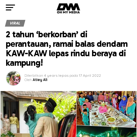
VIRAL
2 tahun ‘berkorban’ di
perantauan, ramai balas dendam
KAW-KAW lepas rindu beraya di
kampung!
Diterbitkan
4 years lepas
pada
17 April 2022
Oleh
Atiey Ali