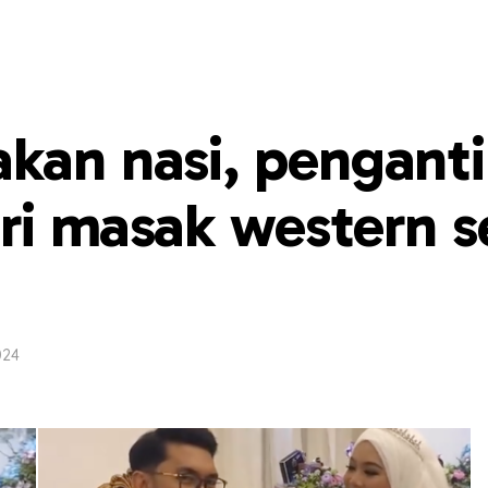
kan nasi, pengant
eri masak western s
024