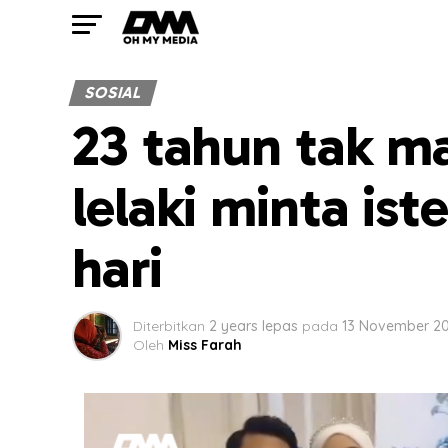
SOSIAL
23 tahun tak ma
lelaki minta ist
hari
Diterbitkan
2 years lepas
pada
13 November 2
Oleh
Miss Farah