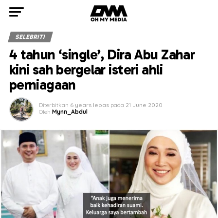
SELEBRITI
4 tahun ‘single’, Dira Abu Zahar
kini sah bergelar isteri ahli
perniagaan
Diterbitkan
6 years lepas
pada
21 June 2020
Oleh
Mynn_Abdul