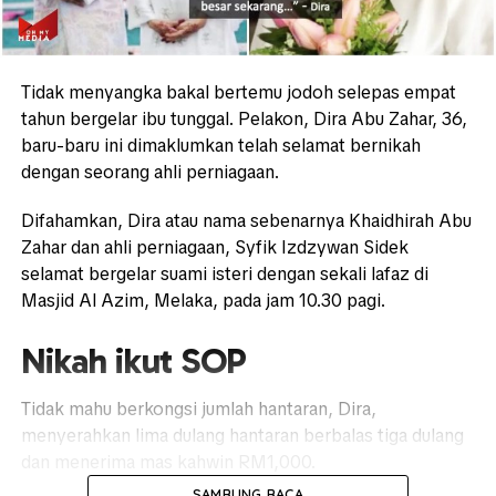
Tidak menyangka bakal bertemu jodoh selepas empat
tahun bergelar ibu tunggal. Pelakon, Dira Abu Zahar, 36,
baru-baru ini dimaklumkan telah selamat bernikah
dengan seorang ahli perniagaan.
Difahamkan, Dira atau nama sebenarnya Khaidhirah Abu
Zahar dan ahli perniagaan, Syfik Izdzywan Sidek
selamat bergelar suami isteri dengan sekali lafaz di
Masjid Al Azim, Melaka, pada jam 10.30 pagi.
Nikah ikut SOP
Tidak mahu berkongsi jumlah hantaran, Dira,
menyerahkan lima dulang hantaran berbalas tiga dulang
dan menerima mas kahwin RM1,000.
SAMBUNG BACA