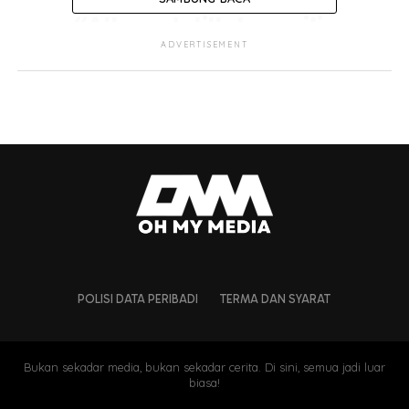
“Alhamdulillah, majlis
berlangsung secara
ADVERTISEMENT
ringkas, tertutup dan
mengikut prosedur
operasi standard (SOP)
ditetapkan. Lebih
istimewa abang saya,
Muhd Idi Iskandar yang
menikahkan kami…”
POLISI DATA PERIBADI
TERMA DAN SYARAT
Bukan sekadar media, bukan sekadar cerita. Di sini, semua jadi luar
biasa!