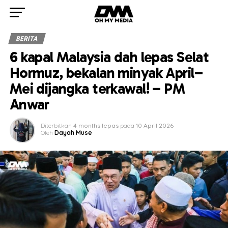
BERITA
6 kapal Malaysia dah lepas Selat
Hormuz, bekalan minyak April–
Mei dijangka terkawal! – PM
Anwar
Diterbitkan
4 months lepas
pada
10 April 2026
Oleh
Dayah Muse