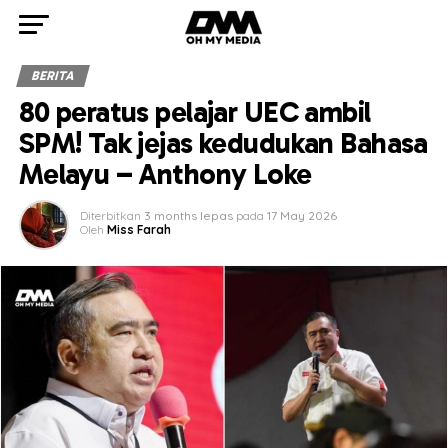
BERITA
80 peratus pelajar UEC ambil
SPM! Tak jejas kedudukan Bahasa
Melayu – Anthony Loke
Diterbitkan
3 months lepas
pada
17 May 2026
Oleh
Miss Farah