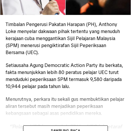
Timbalan Pengerusi Pakatan Harapan (PH),
Anthony
Loke
menyelar dakwaan pihak tertentu yang menuduh
kerajaan cuba menggantikan Sijil Pelajaran Malaysia
(SPM) menerusi pengiktirafan Sijil Peperiksaan
Bersama (UEC).
Setiausaha Agung
Democratic Action Party
itu berkata,
fakta menunjukkan lebih 80 peratus pelajar UEC turut
menduduki peperiksaan SPM termasuk 9,580 daripada
10,944 pelajar pada tahun lalu.
Menurutnya, perkara itu sekali gus membuktikan pelajar
aliran tersebut masih menjadikan peperiksaan
kebangsaan sebagai asas pendidikan mereka.
“Pelajar UEC juga duduk SPM… UEC ini setaraf
SAMBUNG BACA