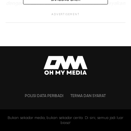
dengan A-Level dan digunakan sebagai kelayakan
masuk universiti tetapi syarat asas kita tetap
ADVERTISEMENT
mewajibkan calon memiliki SPM dengan
sekurang-kurangnya kredit dalam Bahasa Melayu
dan lulus subjek Sejarah.
“Ini syarat yang sangat jelas… saya tabik kepada
Perdana Menteri, Datuk Seri Anwar Ibrahim
kerana beliau berani menangani dan
menyelesaikan isu yang sudah berlarutan
berpuluh-puluh tahun ini sedangkan tiada
Perdana Menteri sebelum ini yang berani
bertindak walaupun sering menjanjikannya dalam
POLISI DATA PERIBADI
TERMA DAN SYARAT
manifesto,” katanya.
Bukan sekadar media, bukan sekadar cerita. Di sini, semua jadi luar
biasa!