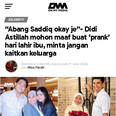
SELEBRITI
“Abang Saddiq okay je”- Didi
Astillah mohon maaf buat ‘prank’
hari lahir ibu, minta jangan
kaitkan keluarga
Diterbitkan
2 months lepas
pada
11 June 2026
Oleh
Miss Farah