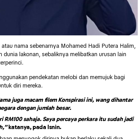
i atau nama sebenarnya Mohamed Hadi Putera Halim,
n dunia lakonan, sebaliknya melibatkan urusan lain
rperinci.
menggunakan pendekatan melobi dan memujuk bagi
ntuk diri mereka.
ama juga macam filem Konspirasi ini, wang dihantar
 negara dengan jumlah besar.
i RM100 sahaja. Saya percaya perkara itu sudah jadi
h,”
katanya, pada Isnin.
aan menyogok dirinya bukan berlaku sekali dua,