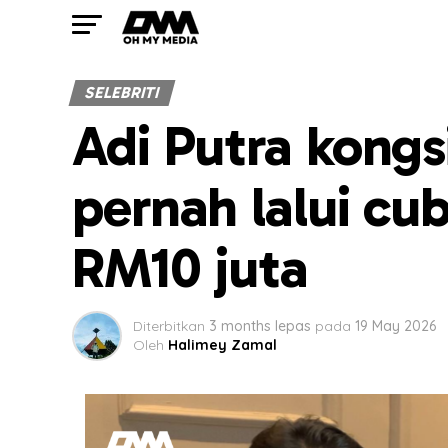
SELEBRITI
Adi Putra kongs
pernah lalui cu
RM10 juta
Diterbitkan
3 months lepas
pada
19 May 2026
Oleh
Halimey Zamal