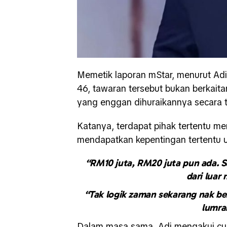
Memetik laporan mStar, menurut Ad
46, tawaran tersebut bukan berkaita
yang enggan dihuraikannya secara te
Katanya, terdapat pihak tertentu 
mendapatkan kepentingan tertentu u
“RM10 juta, RM20 juta pun ada. S
dari luar
“Tak logik zaman sekarang nak ber
lumra
Dalam masa sama, Adi mengakui cub