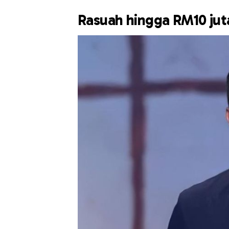
Rasuah hingga RM10 jut