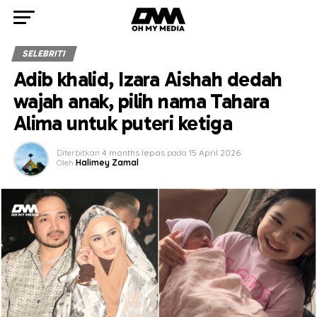
SELEBRITI
Adib khalid, Izara Aishah dedah
wajah anak, pilih nama Tahara
Alima untuk puteri ketiga
Diterbitkan
4 months lepas
pada
15 April 2026
Oleh
Halimey Zamal