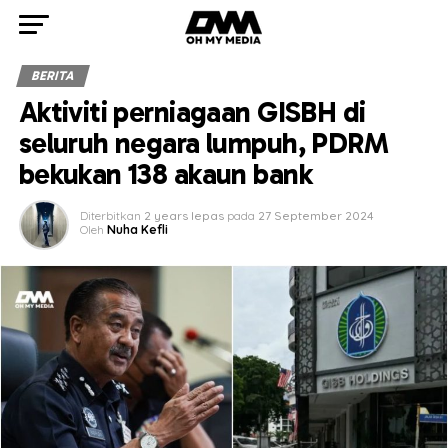
BERITA
Aktiviti perniagaan GISBH di
seluruh negara lumpuh, PDRM
bekukan 138 akaun bank
Diterbitkan
2 years lepas
pada
27 September 2024
Oleh
Nuha Kefli