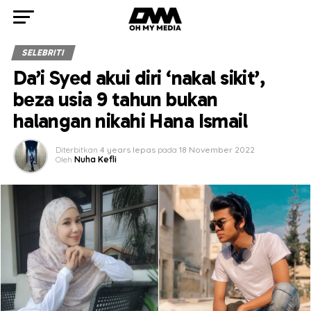
SELEBRITI
Da’i Syed akui diri ‘nakal sikit’,
beza usia 9 tahun bukan
halangan nikahi Hana Ismail
Diterbitkan
4 years lepas
pada
18 November 2022
Oleh
Nuha Kefli