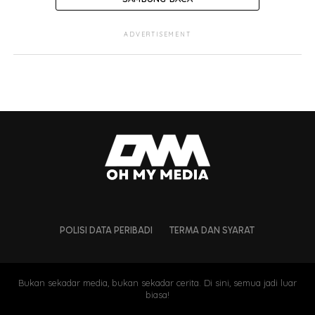
Dalam pada itu, pemuda berusia 27 tahun berkenaan
ADVERTISEMENT
juga mengatakan sifat lemah-lembut tunangnya itu
banyak mempengaruhi dirinya yang agak ‘nakal’.
“Mungkin sifat dia yang buat saya terpikat.
Walaupun usia kami beza 9 tahun tapi pemikiran
kami sama cuma personaliti saja berbeza. Saya
agak nakal-nakal sikit, dia pula lembut. Jadi, sifat
dia tu mempengaruhi saya,”
katanya.
Khabar mengenai pertunangan mereka telah
dikongsikan pelakon, Datin Umie Aida di Instagramnya
dan dihujani dengan ucapan tahniah serta doa supaya
POLISI DATA PERIBADI
TERMA DAN SYARAT
urusan mereka dipermudahkan.
Bukan sekadar media, bukan sekadar cerita. Di sini, semua jadi luar
biasa!