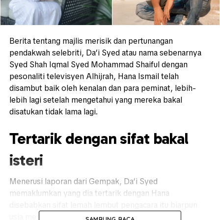
Berita tentang majlis merisik dan pertunangan
pendakwah selebriti, Da’i Syed atau nama sebenarnya
Syed Shah Iqmal Syed Mohammad Shaiful dengan
pesonaliti televisyen Alhijrah, Hana Ismail telah
disambut baik oleh kenalan dan para peminat, lebih-
lebih lagi setelah mengetahui yang mereka bakal
disatukan tidak lama lagi.
Tertarik dengan sifat bakal
isteri
Menerusi laporan dari Gempak, Da’i Syed
memaklumkan yang dia tertarik dengan Hana
disebabkan sifat lemah lembut pengacara itu biarpun
usia mereka berbeza hampir 9 tahun.
SAMBUNG BACA