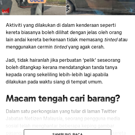
Aktiviti yang dilakukan di dalam kenderaan seperti
kereta biasanya boleh dilihat dengan jelas oleh orang
lain andai kereta berkenaan tidak memasang
tinted
atau
menggunakan cermin
tinted
yang agak cerah.
Jadi, tidak hairanlah jika perbuatan ‘pelik’ seseorang
boleh ditangkap kerana mendatangkan tanda tanya
kepada orang sekeliling lebih-lebih lagi apabila
dilakukan pada waktu siang di tempat umum.
Macam tengah cari barang?
Dalam satu perkongsian yang tular di laman Twitter
Jabatan Netizen Malaysia, seorang pengguna media
sosial telah menghantar beberapa keping gambar
pasangan lelaki dan perempuan di dalam sebuah kereta
SAMBUNG BACA