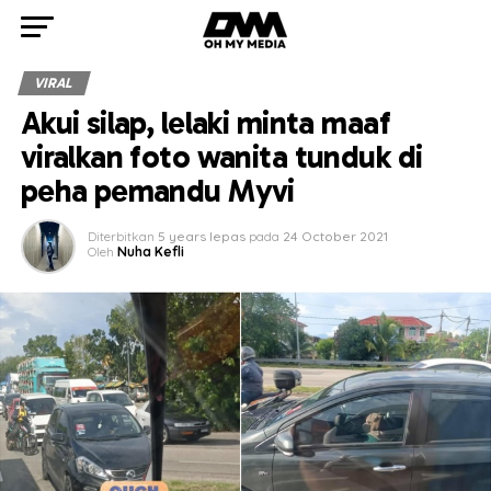
VIRAL
Akui silap, lelaki minta maaf
viralkan foto wanita tunduk di
peha pemandu Myvi
Diterbitkan
5 years lepas
pada
24 October 2021
Oleh
Nuha Kefli