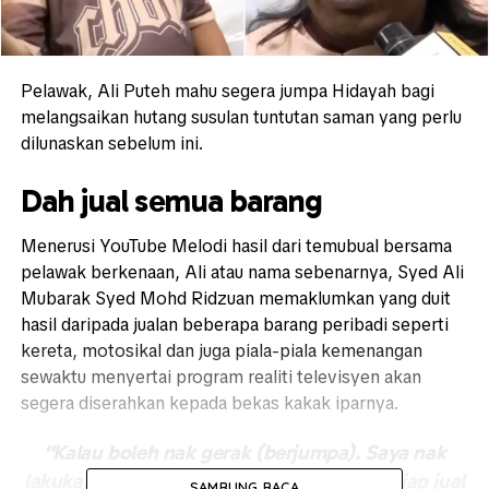
Pelawak, Ali Puteh mahu segera jumpa Hidayah bagi
melangsaikan hutang susulan tuntutan saman yang perlu
dilunaskan sebelum ini.
Dah jual semua barang
Menerusi YouTube Melodi hasil dari temubual bersama
pelawak berkenaan, Ali atau nama sebenarnya, Syed Ali
Mubarak Syed Mohd Ridzuan memaklumkan yang duit
hasil daripada jualan beberapa barang peribadi seperti
kereta, motosikal dan juga piala-piala kemenangan
sewaktu menyertai program realiti televisyen akan
segera diserahkan kepada bekas kakak iparnya.
“Kalau boleh nak gerak (berjumpa). Saya nak
lakukan secepat mungkin. Saya pun dah siap jual
SAMBUNG BACA