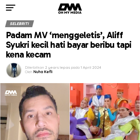
SELEBRITI
Padam MV ‘menggeletis’, Aliff
Syukri kecil hati bayar beribu tapi
kena kecam
Diterbitkan
2 years lepas
pada
1 April 2024
Oleh
Nuha Kefli