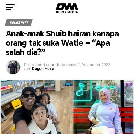
SELEBRITI
Anak-anak Shuib hairan kenapa
orang tak suka Watie – “Apa
salah dia?”
Diterbitkan
4 years lepas
pada
14 December 2022
Oleh
Dayah Muse