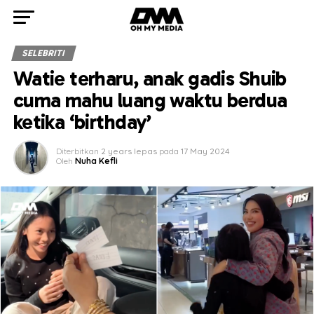
SELEBRITI
Watie terharu, anak gadis Shuib
cuma mahu luang waktu berdua
ketika ‘birthday’
Diterbitkan
2 years lepas
pada
17 May 2024
Oleh
Nuha Kefli