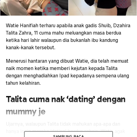
Watie Hanifiah terharu apabila anak gadis Shuib, Dzahira
Talita Zahra, 11 cuma mahu meluangkan masa berdua
ketika hari lahir walaupun dia bukanlah ibu kandung
kanak-kanak tersebut.
Menerusi hantaran yang dibuat Watie, dia telah memuat
naik momen ketika memberi kejutan kepada Talita
dengan menghadiahkan Ipad kepadanya sempena ulang
tahun kelahiran.
Talita cuma nak ‘dating’ dengan
mummy je
Ujarnya, walaupun Talita tidak mahukan apa-apa dan
hanya ingin mereka ‘dating’ berdua sahaja, Watie agak
SAMBUNG BACA