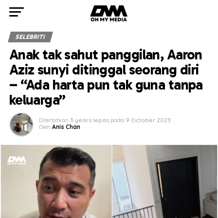
SELEBRITI
Anak tak sahut panggilan, Aaron
Aziz sunyi ditinggal seorang diri
– “Ada harta pun tak guna tanpa
keluarga”
Diterbitkan
3 years lepas
pada
9 October 2023
Oleh
Anis Chan