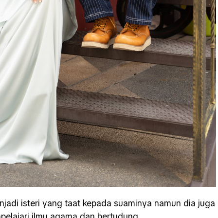
jadi isteri yang taat kepada suaminya namun dia juga
pelajari ilmu agama dan bertudung.