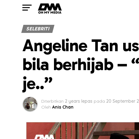
SELEBRITI
Angeline Tan us
bila berhijab –
je..”
Diterbitkan
2 years lepas
pada
20 September 
Oleh
Anis Chan