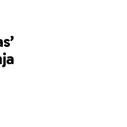
as’
ja