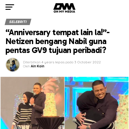
SELEBRITI
“Anniversary tempat lain la!”-
Netizen bengang Nabil guna
pentas GV9 tujuan peribadi?
Diterbitkan
4 years lepas
pada
3 October 2022
Oleh
Ain Koin