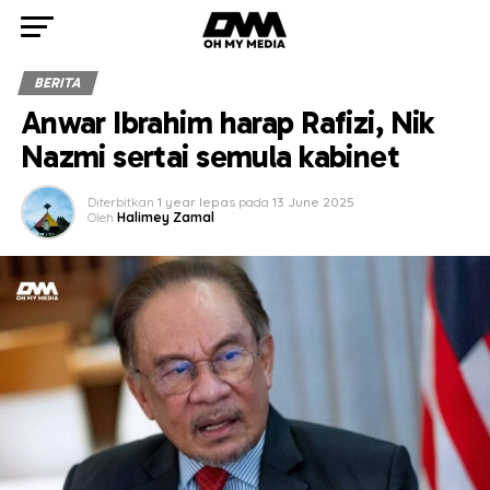
BERITA
Anwar Ibrahim harap Rafizi, Nik
Nazmi sertai semula kabinet
Diterbitkan
1 year lepas
pada
13 June 2025
Oleh
Halimey Zamal