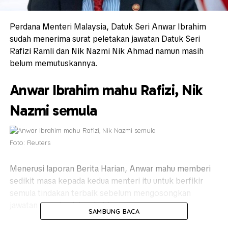
Perdana Menteri Malaysia, Datuk Seri Anwar Ibrahim
sudah menerima surat peletakan jawatan Datuk Seri
Rafizi Ramli dan Nik Nazmi Nik Ahmad namun masih
belum memutuskannya.
Anwar Ibrahim mahu Rafizi, Nik
Nazmi semula
Foto: Reuters
Menerusi laporan Berita Harian, Anwar mahu memberi
sedikit masa kepada kedua menteri itu untuk berfikir
semula tindakan terbaik sebelum mengosongkan
jawatan mereka dalam kabinet.
SAMBUNG BACA