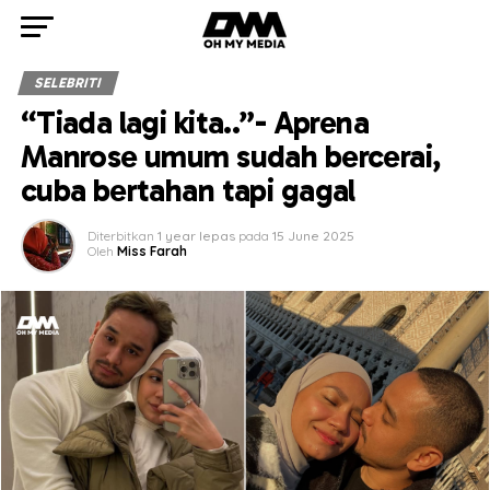
SELEBRITI
“Tiada lagi kita..”- Aprena
Manrose umum sudah bercerai,
cuba bertahan tapi gagal
Diterbitkan
1 year lepas
pada
15 June 2025
Oleh
Miss Farah