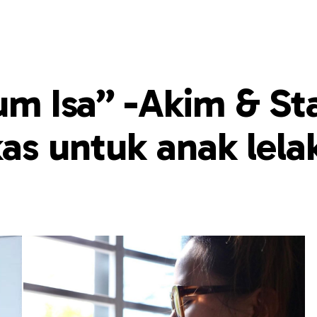
um Isa” -Akim & St
kas untuk anak lela