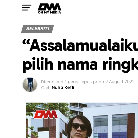
SELEBRITI
“Assalamualaik
pilih nama ring
Diterbitkan
4 years lepas
pada
9 August 2022
Oleh
Nuha Kefli