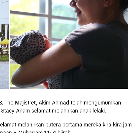
m & The Majistret, Akim Ahmad telah mengumumkan
a, Stacy Anam selamat melahirkan anak lelaki.
lamat melahirkan putera pertama mereka kira-kira jam
maan 8 Muharram 1444 hijrah.