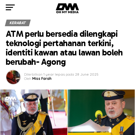
KERABAT
ATM perlu bersedia dilengkapi
teknologi pertahanan terkini,
identiti kawan atau lawan boleh
berubah- Agong
Diterbitkan
1 year lepas
pada
28 June 2025
Oleh
Miss Farah