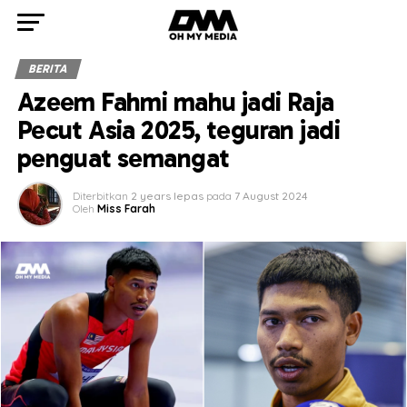
BERITA
Azeem Fahmi mahu jadi Raja
Pecut Asia 2025, teguran jadi
penguat semangat
Diterbitkan
2 years lepas
pada
7 August 2024
Oleh
Miss Farah