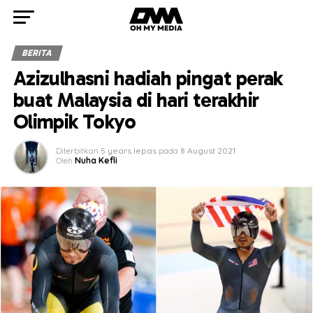
BERITA
Azizulhasni hadiah pingat perak
buat Malaysia di hari terakhir
Olimpik Tokyo
Diterbitkan
5 years lepas
pada
8 August 2021
Oleh
Nuha Kefli