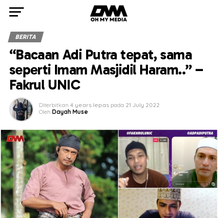
BERITA
“Bacaan Adi Putra tepat, sama
seperti Imam Masjidil Haram..” –
Fakrul UNIC
Diterbitkan
4 years lepas
pada
21 July 2022
Oleh
Dayah Muse