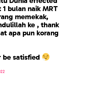
tu Dunia effected
t 1 bulan naik MRT
orang memekak,
ulillah ke , thank
buat apa pun korang
r be satisfied
022