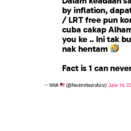
Dalam keadaan sa
by inflation, dapa
/ LRT free pun k
cuba cakap Alhamd
you ke .. Ini tak 
nak hentam
Fact is 1 can neve
— NNA
(@NedimNazriAziz)
June 16, 2