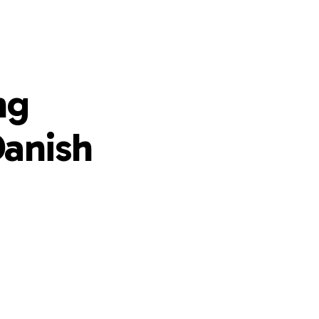
ng
anish