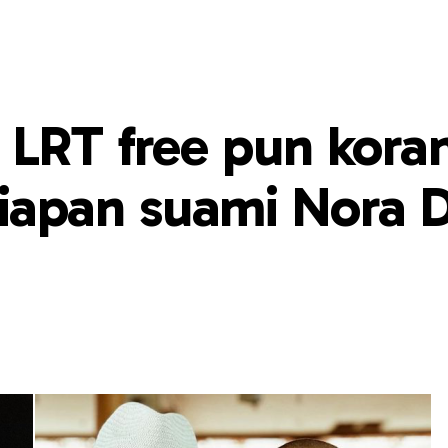
 LRT free pun kora
apan suami Nora D