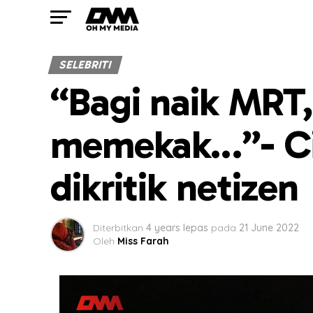
SELEBRITI
“Bagi naik MRT,
memekak…”- Ci
dikritik netizen
Diterbitkan
4 years lepas
pada
21 June 2022
Oleh
Miss Farah