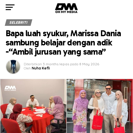
SELEBRITI
Bapa luah syukur, Marissa Dania
sambung belajar dengan adik
-“Ambil jurusan yang sama”
Diterbitkan
3 months lepas
pada
8 May 2026
Oleh
Nuha Kefli