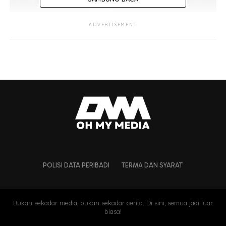
ADVERTISEMENT
Air sungai tiba2 deras
Ketika kejadian, pacuan empat roda jenis dipandu bapa
dan mereka dalam perjalanan pulang ke rumah. Namun,
ketika melalui jambatan konkrik Kampung Dangulad, air
sungai tiba-tiba menjadi deras dan menghanyutkan
kenderaan tersebut.
POLISI DATA PERIBADI
TERMA DAN SYARAT
Bukan sekadar media, bukan sekadar cerita. Di sini, semua jadi luar
biasa!