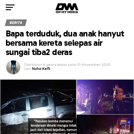
BERITA
Bapa terduduk, dua anak hanyut
bersama kereta selepas air
sungai tiba2 deras
Diterbitkan
6 years lepas
pada
10 November 2020
Oleh
Nuha Kefli