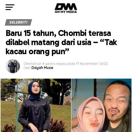
SELEBRITI
Baru 15 tahun, Chombi terasa
dilabel matang dari usia – “Tak
kacau orang pun”
Diterbitkan
4 years lepas
pada
17 November 2022
Oleh
Dayah Muse