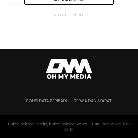
Menerusi YouTube SelangorTV, Nuarjan memaklumkan
mereka hanya sempat menggunakan kereta hasil titik
ADVERTISEMENT
peluh bekerja selama tiga bulan sebelum kejadian banjir
yang menyebabkan kereta mereka dibawa arus deras.
POLISI DATA PERIBADI
TERMA DAN SYARAT
Bukan sekadar media, bukan sekadar cerita. Di sini, semua jadi luar
biasa!