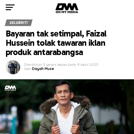
SELEBRITI
Bayaran tak setimpal, Faizal
Hussein tolak tawaran iklan
produk antarabangsa
Diterbitkan
3 years lepas
pada
9 April 2023
Oleh
Dayah Muse